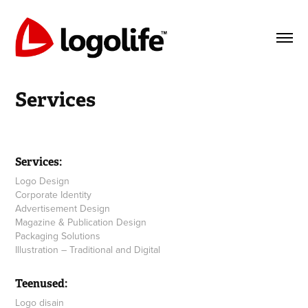
Services
Services:
Logo Design
Corporate Identity
Advertisement Design
Magazine & Publication Design
Packaging Solutions
Illustration – Traditional and Digital
Teenused:
Logo disain