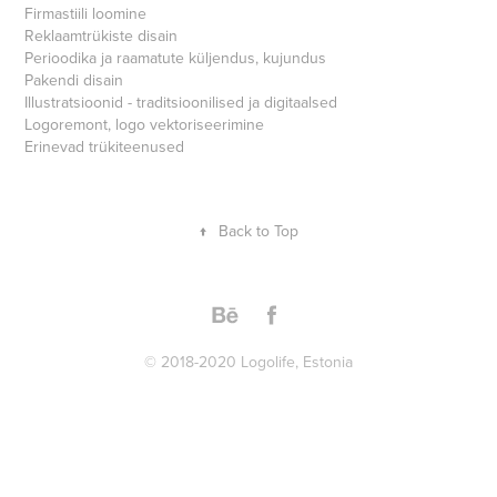
Firmastiili loomine
Reklaamtrükiste disain
Perioodika ja raamatute küljendus, kujundus
Pakendi disain
Illustratsioonid - traditsioonilised ja digitaalsed
Logoremont, logo vektoriseerimine
Erinevad trükiteenused
↑
Back to Top
© 2018-2020 Logolife, Estonia